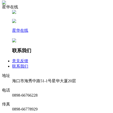
星华在线
星华在线
联系我们
意见反馈
联系我们
地址
海口市海秀中路51-1号星华大厦20层
电话
0898-66766228
传真
0898-66778929