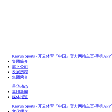
Kaiyun Sports - 开云体育『中国』官方网站主页-手机AP
集团简介
旗下公司
发展历程
集团荣誉
星华动态
集团新闻
媒体报道
Kaiyun Sports - 开云体育『中国』官方网站主页-手机AP
文化理念