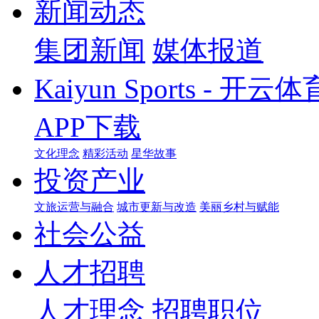
新闻动态
集团新闻
媒体报道
Kaiyun Sports 
APP下载
文化理念
精彩活动
星华故事
投资产业
文旅运营与融合
城市更新与改造
美丽乡村与赋能
社会公益
人才招聘
人才理念
招聘职位