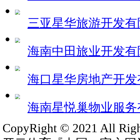
三亚星华旅游开发有
海南中田旅业开发有
海口星华房地产开发
海南星悦巢物业服务
CopyRight © 2021 All Rig