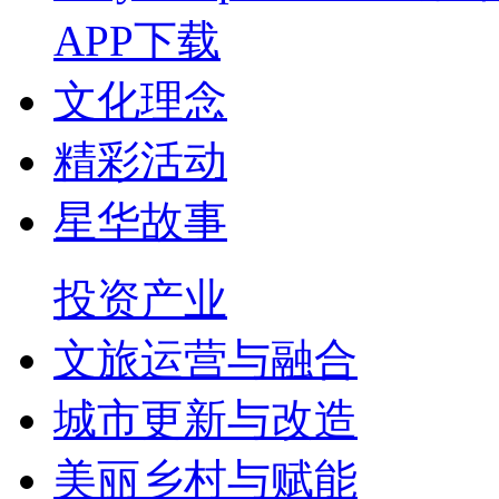
APP下载
文化理念
精彩活动
星华故事
投资产业
文旅运营与融合
城市更新与改造
美丽乡村与赋能