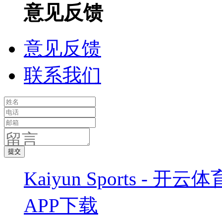
意见反馈
意见反馈
联系我们
Kaiyun Sports 
APP下载